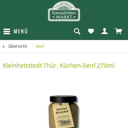
MENÜ
Übersicht
Senf
Kleinhettstedt Thür. Küchen-Senf 270ml