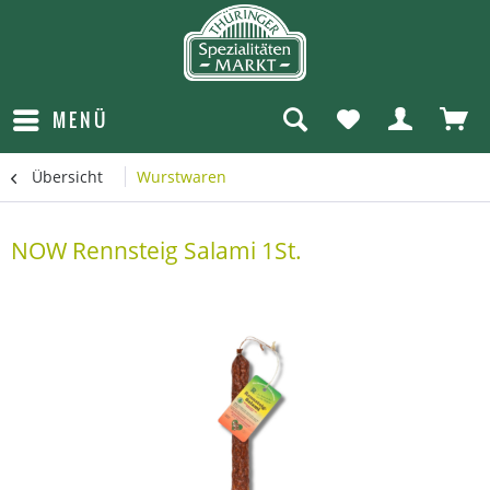
MENÜ
Übersicht
Wurstwaren
NOW Rennsteig Salami 1St.