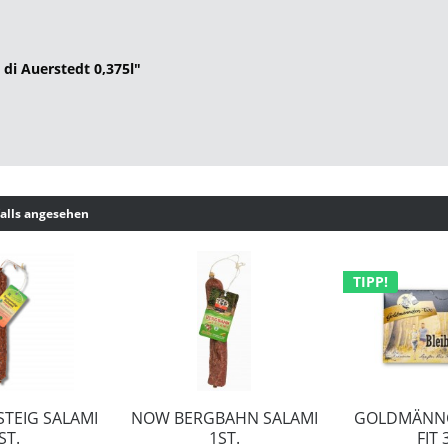
 di Auerstedt 0,375l"
alls angesehen
TIPP!
TEIG SALAMI
NOW BERGBAHN SALAMI
GOLDMÄNNC
ST.
1ST.
FIT 