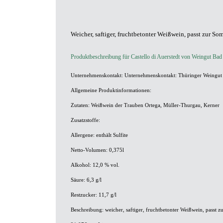
Weicher, saftiger, fruchtbetonter Weißwein, passt zur S
Produktbeschreibung für Castello di Auerstedt von Weingut Bad
Unternehmenskontakt:
Unternehmenskontakt: Thüringer Weingut
Allgemeine Produktinformationen:
Zutaten:
Weißwein der Trauben Ortega, Müller-Thurgau, Kerner
Zusatzstoffe:
Allergene:
enthält Sulfite
Netto-Volumen:
0,375l
Alkohol:
12,0 % vol.
Säure:
6,3 g/l
Restzucker:
11,7 g/l
Beschreibung: weicher, saftiger, fruchtbetonter Weißwein, passt