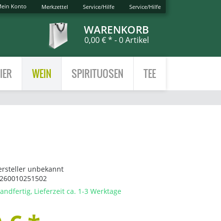
ein Konto
Merkzettel
Service/Hilfe
Service/Hilfe
WARENKORB
0,00 € *
- 0 Artikel
IER
WEIN
SPIRITUOSEN
TEE
ersteller unbekannt
260010251502
andfertig, Lieferzeit ca. 1-3 Werktage