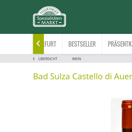
HOME
ERFURT
BESTSELLER
PRÄSENTK

ÜBERSICHT
WEIN
Bad Sulza Castello di Auer