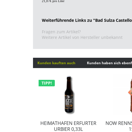
21,07
€
pro Liter
Weiterführende Links zu "Bad Sulza Castello
Fragen zum Artikel?
Weitere Artikel von Hersteller unbekannt
Kunden kauften auch
Kunden haben sich ebenf
TIPP!
HEIMATHAFEN ERFURTER
NOW RENNS
URBIER 0,33L
1