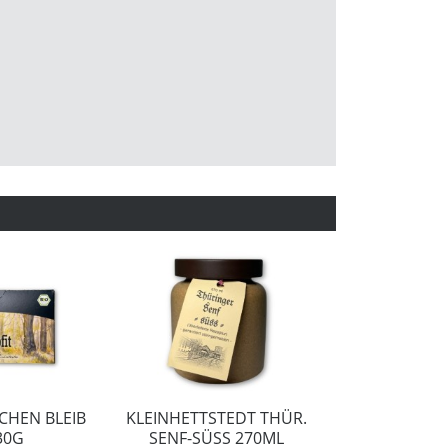
HEN BLEIB
KLEINHETTSTEDT THÜR.
NOW ROTWU
30G
SENF-SÜSS 270ML