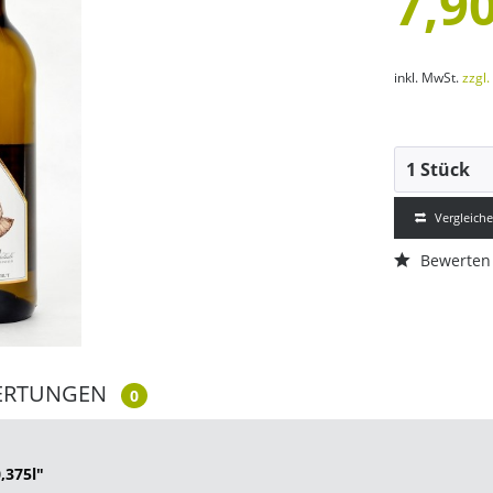
7,90
inkl. MwSt.
zzgl
Vergleich
Bewerten
ERTUNGEN
0
,375l"