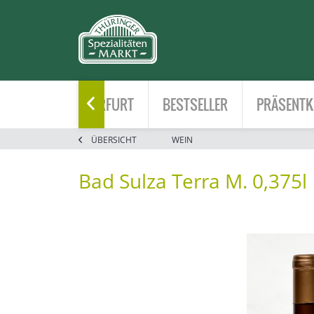
HOME
ERFURT
BESTSELLER
PRÄSENTK

ÜBERSICHT
WEIN
Bad Sulza Terra M. 0,375l