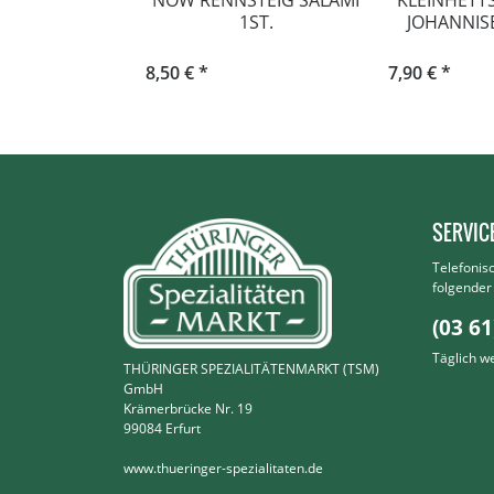
NOW RENNSTEIG SALAMI
KLEINHETT
1ST.
JOHANNIS
8,50 € *
7,90 € *
SERVIC
Telefonis
folgende
(03 61
Täglich w
THÜRINGER SPEZIALITÄTENMARKT (TSM)
GmbH
Krämerbrücke Nr. 19
99084 Erfurt
www.thueringer-spezialitaten.de