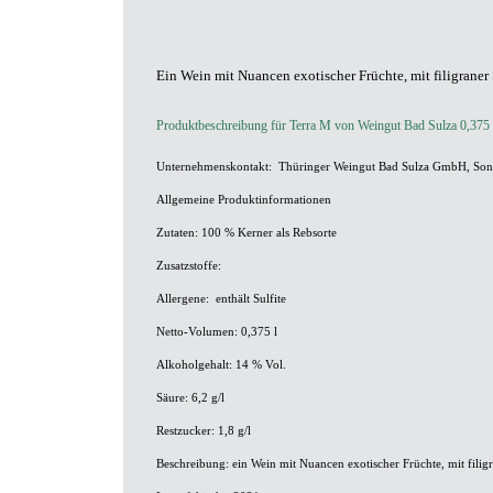
Ein Wein mit Nuancen exotischer Früchte, mit filigraner 
Produktbeschreibung für Terra M von Weingut Bad Sulza 0,375 
Unternehmenskontakt:
Thüringer Weingut Bad Sulza GmbH, Son
Allgemeine Produktinformationen
Zutaten:
100 % Kerner als Rebsorte
Zusatzstoffe:
Allergene:
enthält Sulfite
Netto-Volumen:
0,375 l
Alkoholgehalt:
14 % Vol.
Säure:
6,2 g/l
Restzucker:
1,8 g/l
Beschreibung:
ein Wein mit Nuancen exotischer Früchte, mit filigr