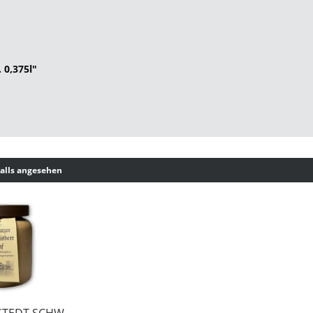
 0,375l"
alls angesehen