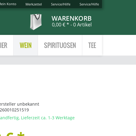
ein Konto
Merkzettel
Service/Hilfe
Service/Hilfe
WARENKORB
0,00 € *
- 0 Artikel
IER
WEIN
SPIRITUOSEN
TEE
ersteller unbekannt
260010251519
andfertig, Lieferzeit ca. 1-3 Werktage