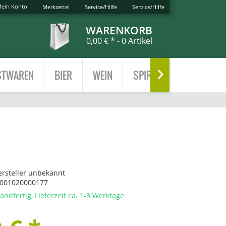
ein Konto
Merkzettel
Service/Hilfe
Service/Hilfe
WARENKORB
0,00 € *
- 0 Artikel
TWAREN
BIER
WEIN
SPIRITUOSEN
TEE

ersteller unbekannt
001020000177
andfertig, Lieferzeit ca. 1-3 Werktage