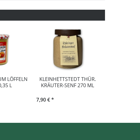
ZUM LÖFFELN
KLEINHETTSTEDT THÜR.
DINGSLEBENER
,35 L
KRÄUTER-SENF 270 ML
- KRÄMER
EDIT
7,90 € *
11,90 € *