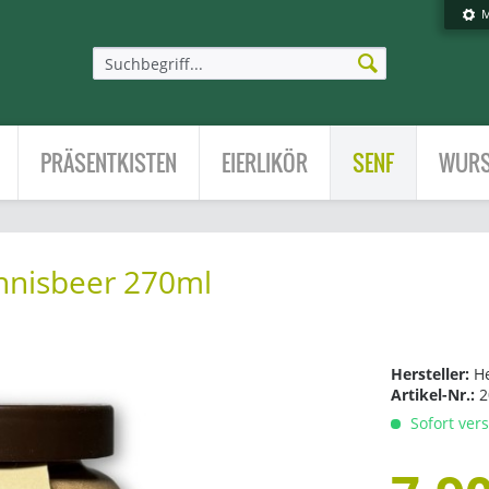
M
PRÄSENTKISTEN
EIERLIKÖR
SENF
WURS
annisbeer 270ml
Hersteller:
H
Artikel-Nr.:
2
Sofort vers