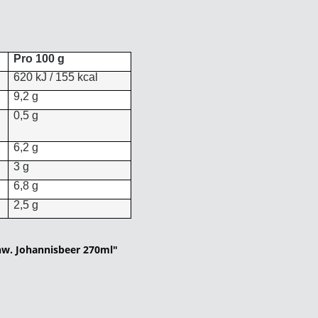
Pro 100 g
620 kJ / 155 kcal
9,2 g
0,5 g
6,2 g
3 g
6,8 g
2,5 g
hw. Johannisbeer 270ml"