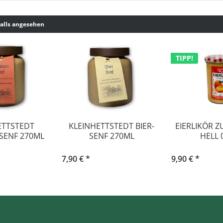
alls angesehen
TIPP!
ETTSTEDT
KLEINHETTSTEDT BIER-
EIERLIKÖR 
SENF 270ML
SENF 270ML
HELL 0
7,90 € *
9,90 € *