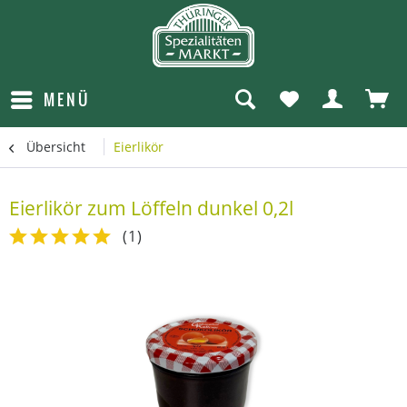
MENÜ
Übersicht
Eierlikör
Eierlikör zum Löffeln dunkel 0,2l
(
1
)