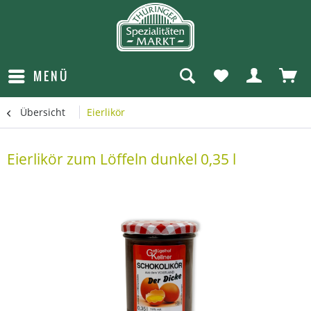
MENÜ
Übersicht
Eierlikör
Eierlikör zum Löffeln dunkel 0,35 l