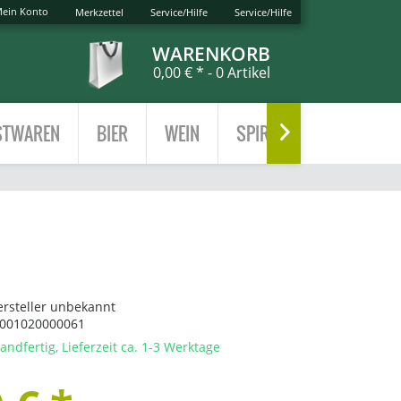
ein Konto
Merkzettel
Service/Hilfe
Service/Hilfe
WARENKORB
0,00 € *
- 0 Artikel
TWAREN
BIER
WEIN
SPIRITUOSEN
TEE

ersteller unbekannt
001020000061
andfertig, Lieferzeit ca. 1-3 Werktage