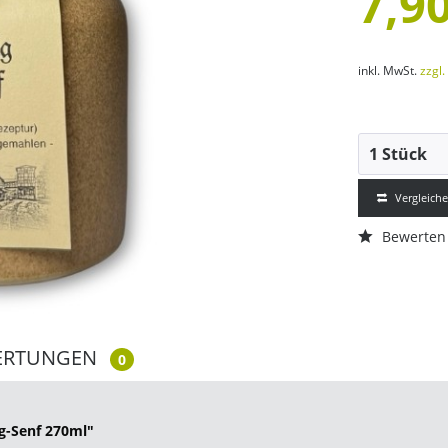
7,90
inkl. MwSt.
zzgl
Vergleich
Bewerten
ERTUNGEN
0
g-Senf 270ml"