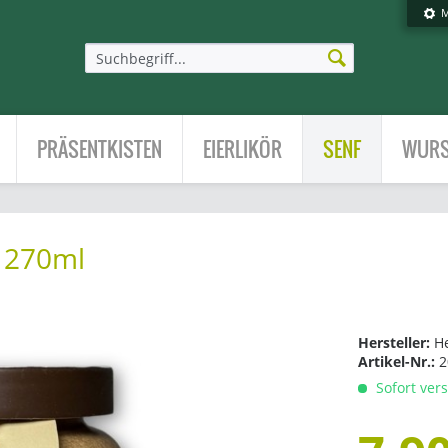
M
PRÄSENTKISTEN
EIERLIKÖR
SENF
WURS
f 270ml
Hersteller:
H
Artikel-Nr.:
2
Sofort vers