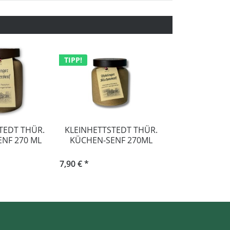
TIPP!
TEDT THÜR.
KLEINHETTSTEDT THÜR.
KLEINHETTST
ENF 270 ML
KÜCHEN-SENF 270ML
SENF 2
7,90 € *
7,90 € *