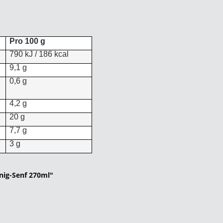
Pro 100 g
790 kJ / 186 kcal
9,1 g
0,6 g
4,2 g
20 g
7,7 g
3 g
nig-Senf 270ml"