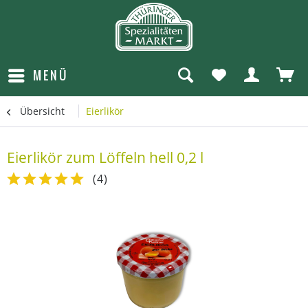
MENÜ
Übersicht
Eierlikör
Eierlikör zum Löffeln hell 0,2 l
(
4
)