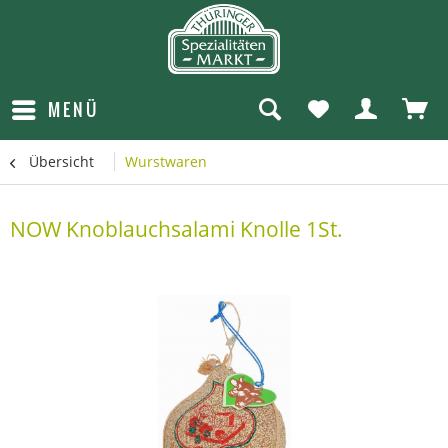
MENÜ
Übersicht
Wurstwaren
NOW Knoblauchsalami Knolle 1St.