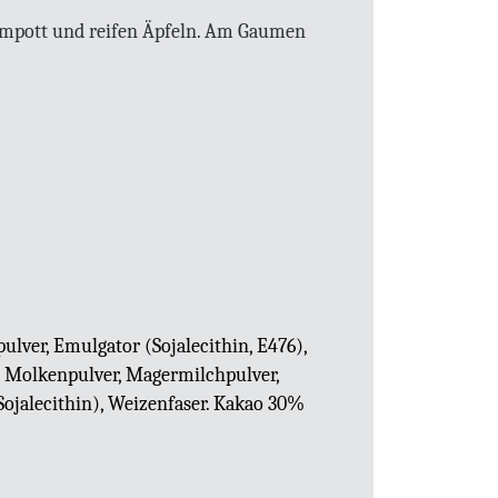
nkompott und reifen Äpfeln. Am Gaumen
lver, Emulgator (Sojalecithin, E476),
%, Molkenpulver, Magermilchpulver,
Sojalecithin), Weizenfaser. Kakao 30%