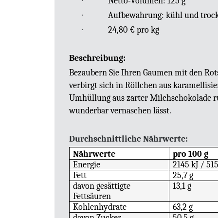
·
Netto-Volumen: 125 g
·
Aufbewahrung: kühl und troc
·
24,80 € pro kg
Beschreibung:
Bezaubern Sie Ihren Gaumen mit den Rots
verbirgt sich in Röllchen aus karamellisi
Umhüllung aus zarter Milchschokolade ru
wunderbar vernaschen lässt.
Durchschnittliche Nährwerte:
Nährwerte
pro 100 g
Energie
2145 kJ / 515
Fett
25,7 g
davon gesättigte
13,1 g
Fettsäuren
Kohlenhydrate
63,2 g
davon Zucker
50,5 g