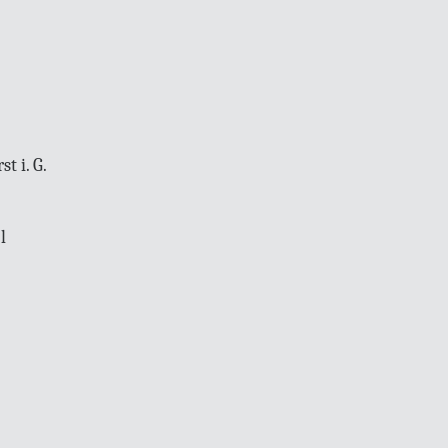
t i. G.
l