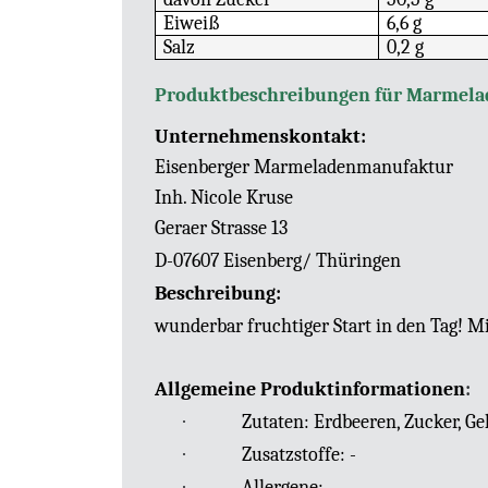
Eiweiß
6,6 g
Salz
0,2 g
Produktbeschreibungen für Marmela
Unternehmenskontakt:
Eisenberger Marmeladenmanufaktur
Inh. Nicole Kruse
Geraer Strasse 13
D-07607 Eisenberg/ Thüringen
Beschreibung:
wunderbar fruchtiger Start in den Tag! M
Allgemeine Produktinformationen
:
·
Zutaten: Erdbeeren, Zucker, Ge
·
Zusatzstoffe: -
·
Allergene: