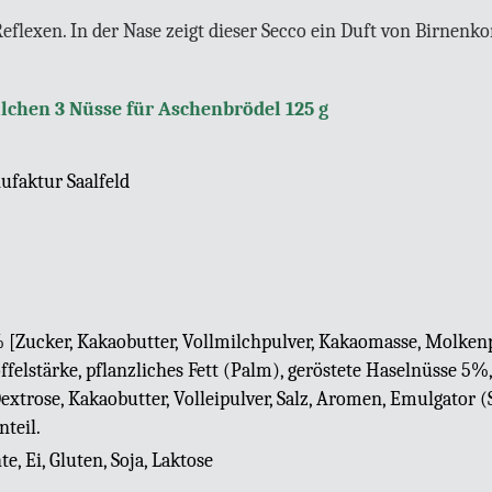
Reflexen. In der Nase zeigt dieser Secco ein Duft von Birne
lchen 3 Nüsse für Aschenbrödel 125 g
faktur Saalfeld
[Zucker, Kakaobutter, Vollmilchpulver, Kakaomasse, Molkenpu
felstärke, pflanzliches Fett (Palm), geröstete Haselnüsse 5
extrose, Kakaobutter, Volleipulver, Salz, Aromen, Emulgator (
teil.
e, Ei, Gluten, Soja, Laktose