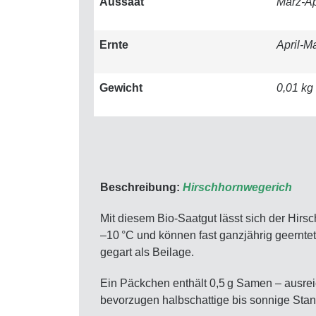
Aussaat
März-Ap
Ernte
April-M
Gewicht
0,01 kg
Beschreibung:
Hirschhornwegerich
Mit diesem Bio-Saatgut lässt sich der Hir
–10 °C und können fast ganzjährig geerntet
gegart als Beilage.
Ein Päckchen enthält 0,5 g Samen – ausrei
bevorzugen halbschattige bis sonnige Stan