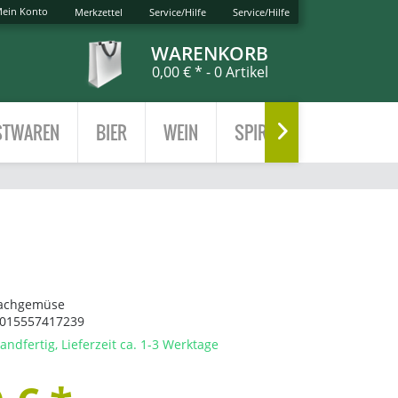
ein Konto
Merkzettel
Service/Hilfe
Service/Hilfe
WARENKORB
0,00 € *
- 0 Artikel
TWAREN
BIER
WEIN
SPIRITUOSEN
TEE

achgemüse
015557417239
andfertig, Lieferzeit ca. 1-3 Werktage