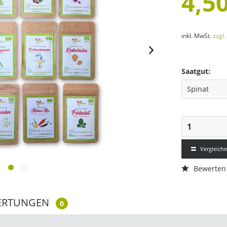
4,50
inkl. MwSt.
zzgl
Saatgut:
Vergleich
Bewerten
ERTUNGEN
0