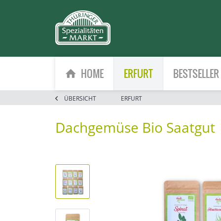
HOME
ERFURT
BESTSELLER
ÜBERSICHT
ERFURT
Dachgemüse Bio Saatgut