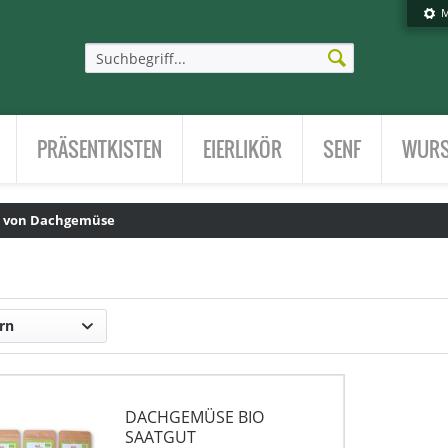
M
PRÄSENTKISTEN
EIERLIKÖR
SENF
WURS
e von Dachgemüse
rn
DACHGEMÜSE BIO
SAATGUT