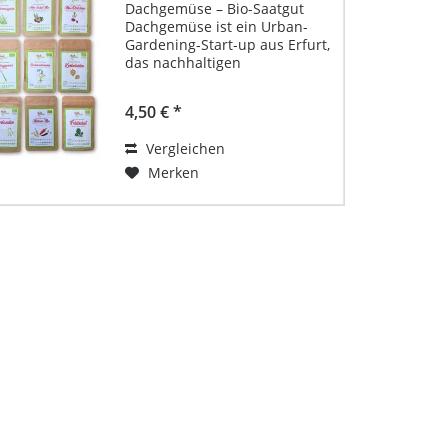
Dachgemüse – Bio-Saatgut
Dachgemüse ist ein Urban-
Gardening-Start-up aus Erfurt,
das nachhaltigen
Gemüseanbau in der Stadt
erlebbar macht. Das
4,50 € *
Unternehmen betreibt
Stadtfarmen, bietet Workshops
Vergleichen
an und verbindet
Umweltbewusstsein mit...
Merken