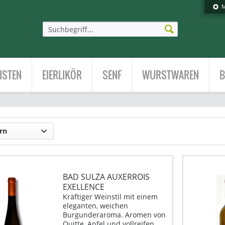
M
ISTEN
EIERLIKÖR
SENF
WURSTWAREN
B
rn
BAD SULZA AUXERROIS
EXELLENCE
Kräftiger Weinstil mit einem
eleganten, weichen
Burgunderaroma. Aromen von
Quitte, Apfel und vollreifen