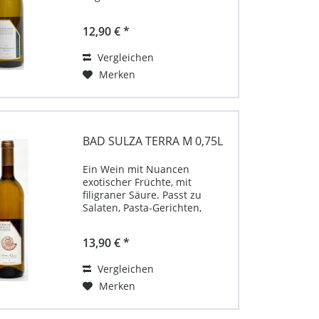
knackigen Äpfeln verströmt
dieser Wein beim Einschenken
12,90 € *
und verwöhnt den Gaumen
mit feinstrukturierten Aromen
Vergleichen
von saftiger Birne und...
Merken
BAD SULZA TERRA M 0,75L
Ein Wein mit Nuancen
exotischer Früchte, mit
filigraner Säure. Passt zu
Salaten, Pasta-Gerichten,
Kartoffelgratin.
Produktbeschreibung für Terra
13,90 € *
M von Weingut Bad Sulza 0,75l
Unternehmenskontakt:
Vergleichen
Thüringer Weingut Bad Sulza
GmbH,...
Merken