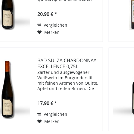
Birnen prägen das
Geschmacksbild. Die feine
20,90 € *
Säure ist gut eingebunden
und wird von einer dezenten
Vergleichen
Nussnote ergänzt – insgesamt
sehr...
Merken
BAD SULZA CHARDONNAY
EXCELLENCE 0,75L
TROCKEN
Zarter und ausgewogener
Weißwein im Burgunderstil
mit feinen Aromen von Quitte,
Apfel und reifen Birnen. Die
Säure ist harmonisch
eingebunden und unterstützt
17,90 € *
die kraftvolle Struktur des
Weins. Unternehmenskontakt:
Vergleichen
Thüringer Weingut Bad...
Merken