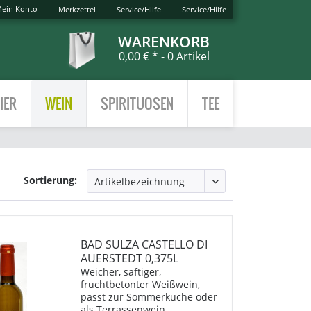
ein Konto
Merkzettel
Service/Hilfe
Service/Hilfe
WARENKORB
0,00 € *
- 0 Artikel
IER
WEIN
SPIRITUOSEN
TEE
Sortierung:
BAD SULZA CASTELLO DI
AUERSTEDT 0,375L
Weicher, saftiger,
fruchtbetonter Weißwein,
passt zur Sommerküche oder
als Terrassenwein