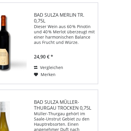
BAD SULZA MERLIN TR.
0,75L
Dieser Wein aus 60 % Pinotin
und 40 % Merlot überzeugt mit
einer harmonischen Balance
aus Frucht und Würze.
Aromen von Sauerkirsche und
Brombeere prägen das
24,90 € *
Geschmacksbild, fein unterlegt
von Vanille- und Zimtnoten
Vergleichen
durch den Ausbau im...
Merken
BAD SULZA MÜLLER-
THURGAU TROCKEN 0,75L
Müller-Thurgau gehört im
Saale-Unstrut Gebiet zu den
Hauptrebsorten. Einen
angenehmer Duft nach