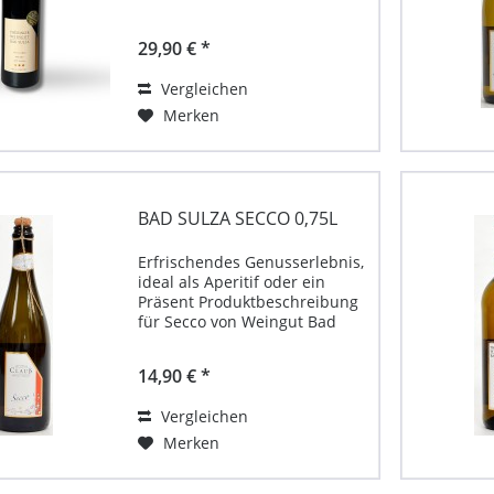
rubinrote Farbe, weiche
Tannine und intensive Aromen
29,90 € *
von dunklen Waldfrüchten,
Pflaumen und Dörrobst.
Vergleichen
Vanille-, Röstaromen und...
Merken
BAD SULZA SECCO 0,75L
Erfrischendes Genusserlebnis,
ideal als Aperitif oder ein
Präsent Produktbeschreibung
für Secco von Weingut Bad
Sulza Unternehmenskontakt:
Thüringer Weingut Bad Sulza
14,90 € *
GmbH Sonnendorf 17, 99518
Bad Sulza Allgemeine
Vergleichen
Produktinformationen:...
Merken