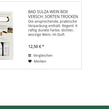
BAD SULZA WEIN BOX
VERSCH. SORTEN TROCKEN
Die ansprechende, praktische
Verpackung enthält: Regent: K
räftig dunkle Farbe; dichter,
würzige Wein; im Duft
Brombeere und Heidelbeere,
feiner Gerbstoff im
12,50 € *
Geschmack, leicht
südländischer Charakter
Vergleichen
Gutedel: L eichter, frischer,...
Merken