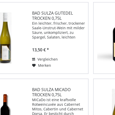
BAD SULZA GUTEDEL
TROCKEN 0,75L
Ein leichter, frischer, trockener
Saale-Unstrut-Wein mit milder
Säure, unkompliziert, zu
Spargel, Salaten, leichten
Pastagerichten.
Produktbeschreibung für
13,50 € *
Gutedel 0,75l von Weingut Bad
Sulza Unternehmenskontakt:
Vergleichen
Thüringer Weingut Bad...
Merken
BAD SULZA MICADO
TROCKEN 0,75L
MiCaDo ist eine kraftvolle
Rotweincuvée aus Cabernet
Mitos, Cabertin und Cabernet
Dorsa. Er besticht durch