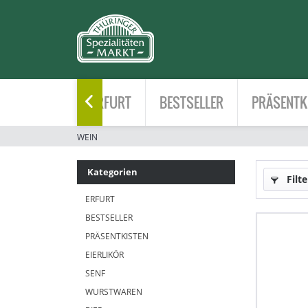
HOME
ERFURT
BESTSELLER
PRÄSENTK

WEIN
Kategorien
Filte
ERFURT
BESTSELLER
PRÄSENTKISTEN
EIERLIKÖR
SENF
WURSTWAREN