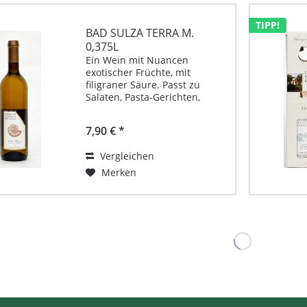
TIPP!
BAD SULZA TERRA M.
0,375L
Ein Wein mit Nuancen
exotischer Früchte, mit
filigraner Säure. Passt zu
Salaten, Pasta-Gerichten,
Kartoffelgratin.
Aufbewahrung: vor direkter
7,90 € *
Sonneneinstrahlung schützen
Produktbeschreibung für Terra
Vergleichen
M von Weingut Bad Sulza
0,375 l...
Merken