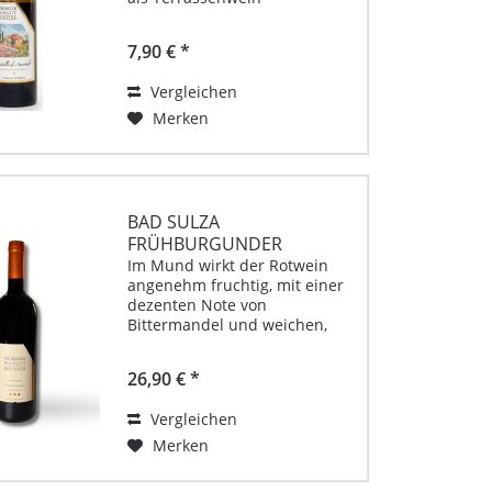
Produktbeschreibung für
Castello di Auerstedt von
7,90 € *
Weingut Bad Sulza 0,375l
Unternehmenskontakt:
Vergleichen
Unternehmenskontakt:
Thüringer Weingut Bad Sulza...
Merken
BAD SULZA
FRÜHBURGUNDER
EXCELLENCE 0,75 L
Im Mund wirkt der Rotwein
angenehm fruchtig, mit einer
TROCKEN
dezenten Note von
Bittermandel und weichen,
mild ausgeprägten
Gerbstoffen.
26,90 € *
Unternehmenskontakt:
Thüringer Weingut Bad Sulza
Vergleichen
GmbH Sonnendorf Nr. 17
99518 Bad Sulza Allgemeine...
Merken