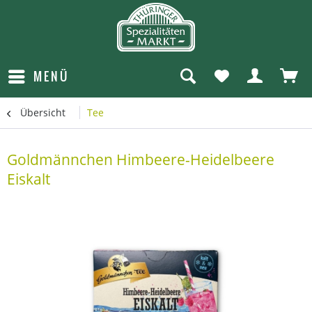
MENÜ
Übersicht
Tee
Goldmännchen Himbeere-Heidelbeere
Eiskalt