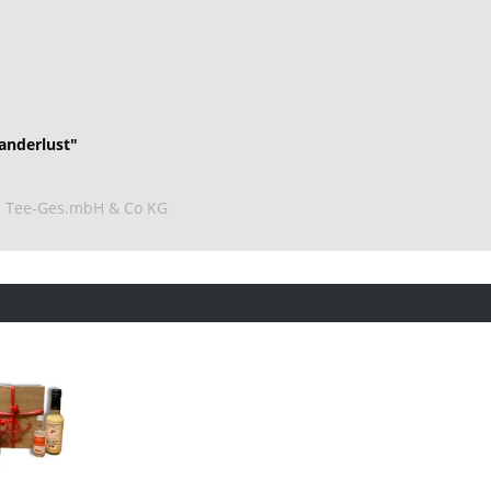
anderlust"
S Tee-Ges.mbH & Co KG