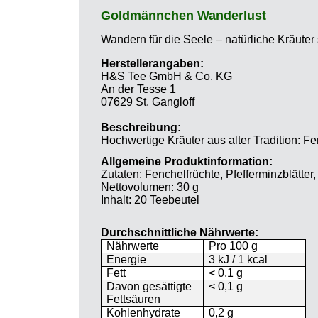
Goldmännchen Wanderlust
Wandern für die Seele – natürliche Kräut
Herstellerangaben:
H&S Tee GmbH & Co. KG
An der Tesse 1
07629 St. Gangloff
Beschreibung:
Hochwertige Kräuter aus alter Tradition: F
Allgemeine Produktinformation:
Zutaten: Fenchelfrüchte, Pfefferminzblätter
Nettovolumen: 30 g
Inhalt: 20 Teebeutel
Durchschnittliche Nährwerte:
Nährwerte
Pro 100 g
Energie
3 kJ / 1 kcal
Fett
< 0,1 g
Davon gesättigte
< 0,1 g
Fettsäuren
Kohlenhydrate
0,2 g