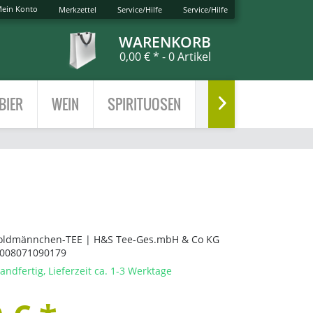
ein Konto
Merkzettel
Service/Hilfe
Service/Hilfe
WARENKORB
0,00 € *
- 0 Artikel
BIER
WEIN
SPIRITUOSEN
TEE

oldmännchen-TEE | H&S Tee-Ges.mbH & Co KG
008071090179
andfertig, Lieferzeit ca. 1-3 Werktage