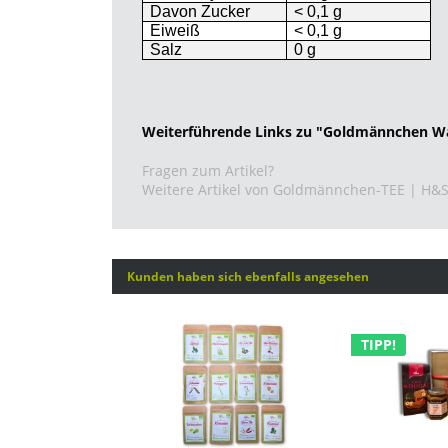
Davon Zucker
< 0,1 g
Eiweiß
< 0,1 g
Salz
0 g
Weiterführende Links zu "Goldmännchen W
Fragen zum Artikel?
Weitere Artikel von Goldmännchen-TEE | H&
Kunden haben sich ebenfalls angesehen
TIPP!