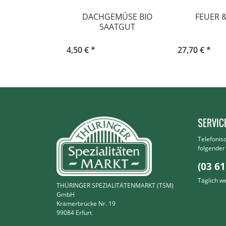
DACHGEMÜSE BIO
FEUER 
SAATGUT
4,50 € *
27,70 € *
SERVIC
Telefonis
folgende
(03 61
Täglich w
THÜRINGER SPEZIALITÄTENMARKT (TSM)
GmbH
Krämerbrücke Nr. 19
99084 Erfurt