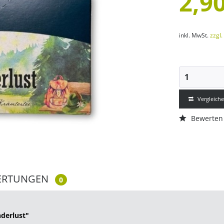
2,90
inkl. MwSt.
zzgl
Vergleich
Bewerten
ERTUNGEN
0
derlust"