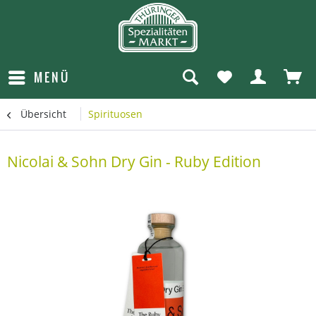
MENÜ
Übersicht
Spirituosen
Nicolai & Sohn Dry Gin - Ruby Edition