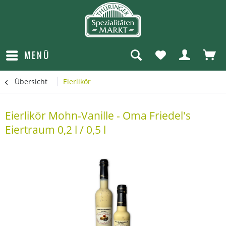
MENÜ
Übersicht
Eierlikör
Eierlikör Mohn-Vanille - Oma Friedel's
Eiertraum 0,2 l / 0,5 l