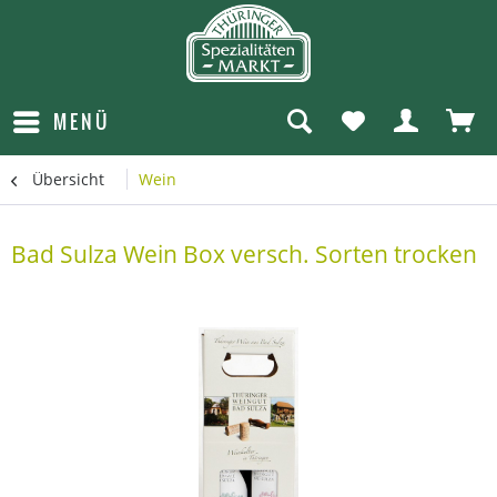
MENÜ
Übersicht
Wein
Bad Sulza Wein Box versch. Sorten trocken