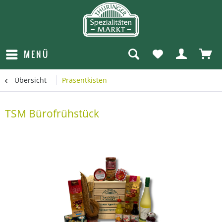
MENÜ
Übersicht
Präsentkisten
TSM Bürofrühstück