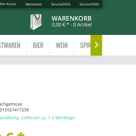
ein Konto
Merkzettel
Service/Hilfe
Service/Hilfe
WARENKORB
0,00 € *
- 0 Artikel
TWAREN
BIER
WEIN
SPIRITUOSEN
TEE

achgemüse
015557417239
andfertig, Lieferzeit ca. 1-3 Werktage