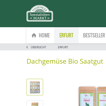
HOME
ERFURT
BESTSELLER
ÜBERSICHT
ERFURT
Dachgemüse Bio Saatgut