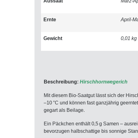
Aussaat
März-Ap
Ernte
April-M
Gewicht
0,01 kg
Beschreibung:
Hirschhornwegerich
Mit diesem Bio-Saatgut lässt sich der Hir
–10 °C und können fast ganzjährig geerntet
gegart als Beilage.
Ein Päckchen enthält 0,5 g Samen – ausrei
bevorzugen halbschattige bis sonnige Stan