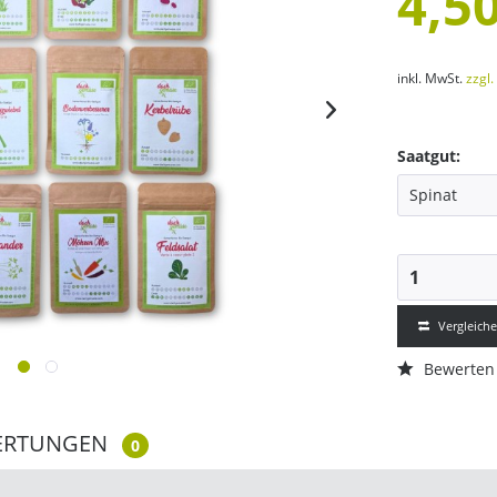
4,50
inkl. MwSt.
zzgl
Saatgut:
Vergleich
Bewerten
ERTUNGEN
0