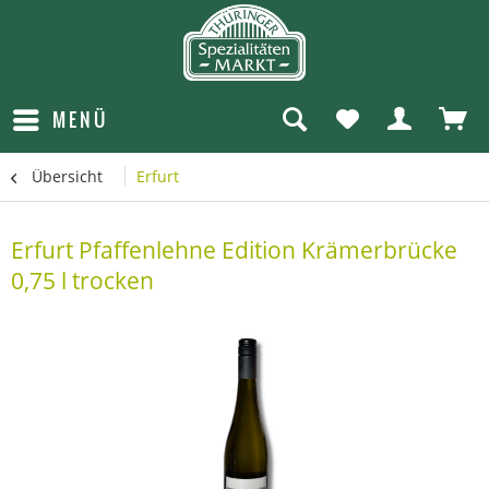
MENÜ
Übersicht
Erfurt
Erfurt Pfaffenlehne Edition Krämerbrücke
0,75 l trocken