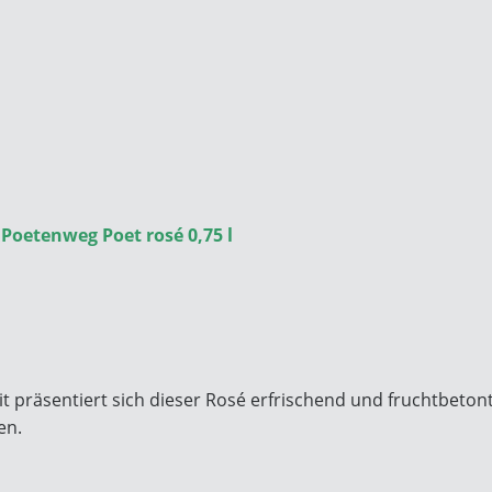
oetenweg Poet rosé 0,75 l
 präsentiert sich dieser Rosé erfrischend und fruchtbetont
en.