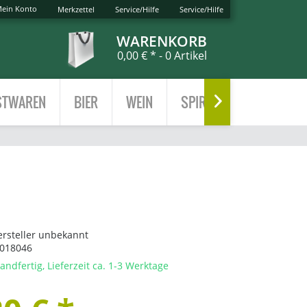
ein Konto
Merkzettel
Service/Hilfe
Service/Hilfe
WARENKORB
0,00 € *
- 0 Artikel
TWAREN
BIER
WEIN
SPIRITUOSEN
TEE

ersteller unbekannt
018046
andfertig, Lieferzeit ca. 1-3 Werktage