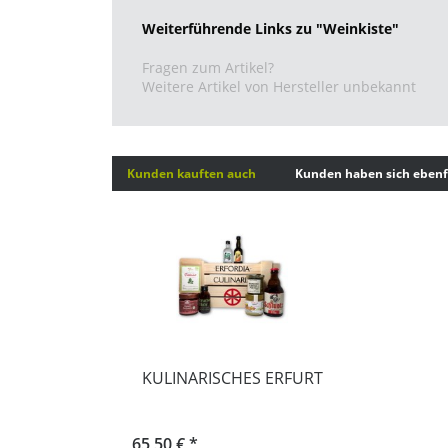
Weiterführende Links zu "Weinkiste"
Fragen zum Artikel?
Weitere Artikel von Hersteller unbekannt
Kunden kauften auch
Kunden haben sich ebenf
KULINARISCHES ERFURT
65,50 € *