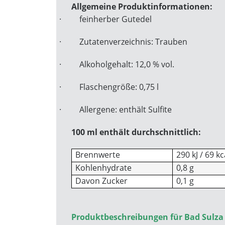
Allgemeine Produktinformationen:
·
feinherber Gutedel
·
Zutatenverzeichnis: Trauben
·
Alkoholgehalt: 12,0 % vol.
·
Flaschengröße: 0,75 l
·
Allergene: enthält Sulfite
100 ml enthält durchschnittlich:
Brennwerte
290 kJ / 69 kc
Kohlenhydrate
0,8 g
Davon Zucker
0,1 g
Produktbeschreibungen für Bad Sulza 