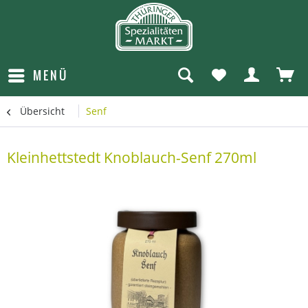
MENÜ
Übersicht
Senf
Kleinhettstedt Knoblauch-Senf 270ml