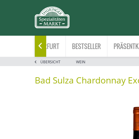
HOME
ERFURT
BESTSELLER
PRÄSENTK

ÜBERSICHT
WEIN
Bad Sulza Chardonnay Exc