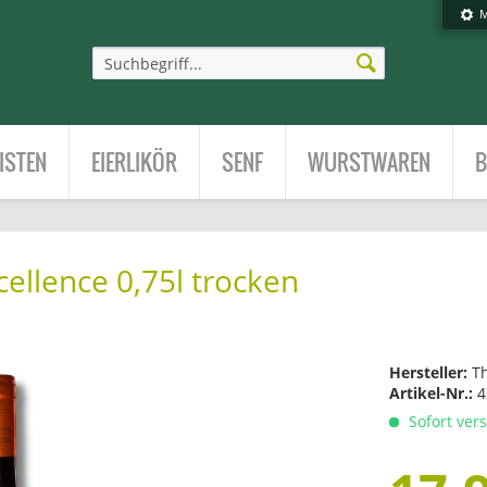
M
ISTEN
EIERLIKÖR
SENF
WURSTWAREN
B
ellence 0,75l trocken
Hersteller:
T
Artikel-Nr.:
4
Sofort vers