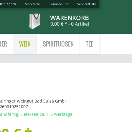
ein Konto
Merkzettel
Service/Hilfe
Service/Hilfe
WARENKORB
0,00 € *
- 0 Artikel
IER
WEIN
SPIRITUOSEN
TEE
hüringer Weingut Bad Sulza GmbH
260010251007
andfertig, Lieferzeit ca. 1-3 Werktage