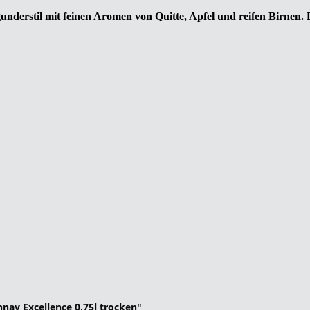
derstil mit feinen Aromen von Quitte, Apfel und reifen Birnen. 
nay Excellence 0,75l trocken"