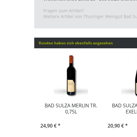
Fragen zum Artikel?
Weitere Artikel von Thüringer Weingut Bad 
Kunden haben sich ebenfalls angesehen
BAD SULZA MERLIN TR.
BAD SULZA
0,75L
EXEL
24,90 € *
20,90 € *