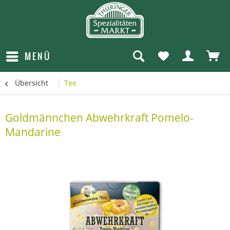
MENÜ
Übersicht
Tee
Goldmännchen Abwehrkraft Pomelo-
Mandarine