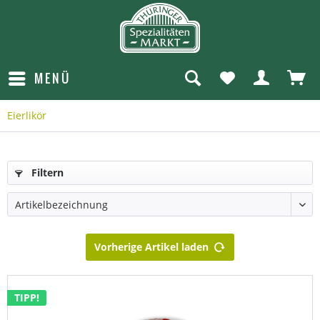
MENÜ
Eierlikör
Filtern
Vorherige Artikel laden
TIPP!