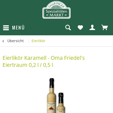
MENÜ
Übersicht
Eierlikör
Eierlikör Karamell - Oma Friedel's
Eiertraum 0,2 l / 0,5 l